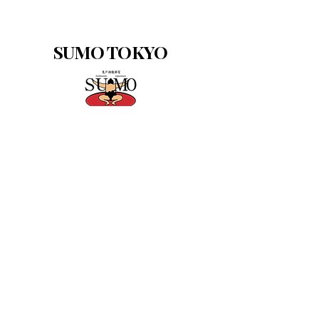
SUMO TOKYO
info@sumotokyo.com
3 Chome-15-5 Kameido,
Koto City, Tokyo
136-0071
Instagram
Privacy Policy